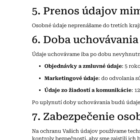
5. Prenos údajov mi
Osobné údaje neprenášame do tretích kra
6. Doba uchovávania
Údaje uchovávame iba po dobu nevyhnutn
Objednávky a zmluvné údaje
: 5 ro
Marketingové údaje
: do odvolania s
Údaje zo žiadostí a komunikácie
: 1
Po uplynutí doby uchovávania budú údaj
7. Zabezpečenie oso
Na ochranu Vašich údajov používame techni
kontroly bezpečnosti, aby sme zaistili ic