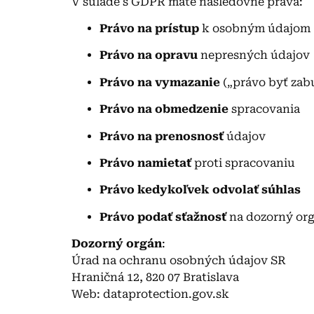
V súlade s GDPR máte nasledovné práva:
Právo na prístup
k osobným údajom
Právo na opravu
nepresných údajov
Právo na vymazanie
(„právo byť zab
Právo na obmedzenie
spracovania
Právo na prenosnosť
údajov
Právo namietať
proti spracovaniu
Právo kedykoľvek odvolať súhlas
Právo podať sťažnosť
na dozorný or
Dozorný orgán
:
Úrad na ochranu osobných údajov SR
Hraničná 12, 820 07 Bratislava
Web: dataprotection.gov.sk