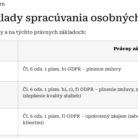
orn
áklady spracúvania osobnýc
y a na týchto právnych základoch:
Právny zá
Čl. 6 ods. 1 písm. b) GDPR – plnenie zmluvy
Čl. 6 ods. 1 písm. b), c), f) GDPR – plnenie zmluv
(zlepšenie kvality služieb)
Čl. 6 ods. 1 písm. f) GDPR – oprávnený záujem (za
klientmi)