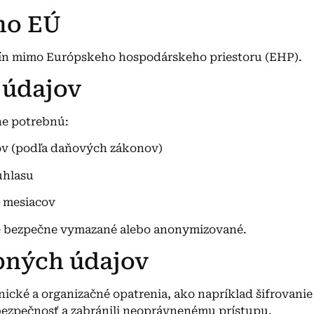
mo EÚ
jín mimo Európskeho hospodárskeho priestoru (EHP).
 údajov
e potrebnú:
kov (podľa daňových zákonov)
úhlasu
2 mesiacov
e bezpečne vymazané alebo anonymizované.
bných údajov
cké a organizačné opatrenia, ako napríklad šifrovanie
h bezpečnosť a zabránili neoprávnenému prístupu.