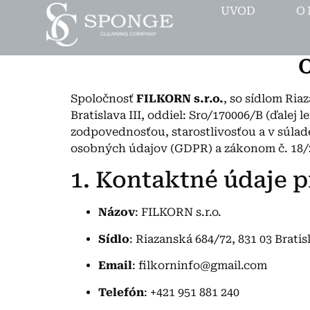
UVOD
O 
OCHRANA OSOB
Spoločnosť
FILKORN s.r.o.
, so sídlom Ria
Bratislava III, oddiel: Sro/170006/B (ďale
zodpovednosťou, starostlivosťou a v súla
osobných údajov (GDPR) a zákonom č. 18/2
1. Kontaktné údaje 
Názov
: FILKORN s.r.o.
Sídlo
: Riazanská 684/72, 831 03 Bratis
Email
: filkorninfo@gmail.com
Telefón
: +421 951 881 240