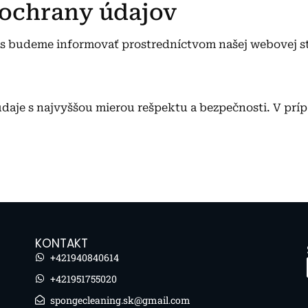
 ochrany údajov
ás budeme informovať prostredníctvom našej webovej s
daje s najvyššou mierou rešpektu a bezpečnosti. V príp
KONTAKT
+421940840614
+421951755020
spongecleaning.sk@gmail.com