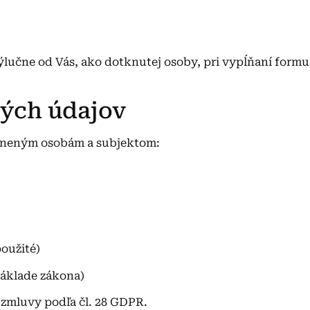
ýlučne od Vás, ako dotknutej osoby, pri vypĺňaní formu
ných údajov
ávneným osobám a subjektom:
oužité)
základe zákona)
zmluvy podľa čl. 28 GDPR.