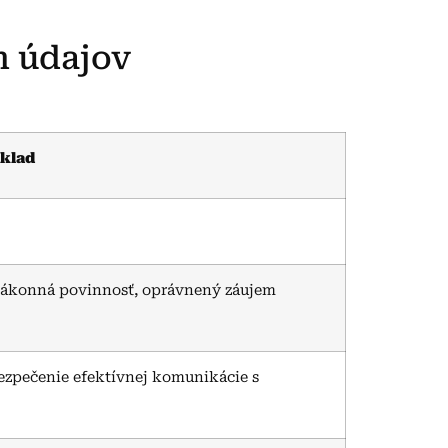
h údajov
klad
y, zákonná povinnosť, oprávnený záujem
bezpečenie efektívnej komunikácie s