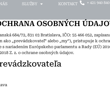
+ 421 940 840
NÁS
SLUŽBY
KONTAKT
NÝCH ÚDAJOV
OCHRANA OSOBNÝCH ÚDAJO
zanská 684/72, 831 03 Bratislava, IČO: 55 466 052, zapí
j len ako „prevádzkovateľ“ alebo „my“), pristupuje k o
de s nariadením Európskeho parlamentu a Rady (EÚ) 20
018 Z. z. o ochrane osobných údajov.
prevádzkovateľa
lava