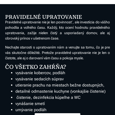
PRAVIDELNÉ UPRATOVANIE
Pravidelné upratovanie nie je len povinnosť, ale investícia do vášho
pohodlia a voľného času. Každý, kto ocení hodnotu pravidelného
upratovania, zažije nielen čistý a usporiadaný domov, ale aj
obrovský prínos v ušetrenom čase.
Nechajte starosti s upratovaním nám a venujte sa tomu, čo je pre
vás skutočne dôležité. Pretože pravidelné upratovanie nie je len o
čistote, ale aj o darovaní vám času a pokoja mysle.
ČO VŠETKO ZAHŔŇA?
vysávanie kobercov, podláh
vysávanie sedacích súprav
utieranie prachu na miestach bežne dostupných,
detailné odmastenie kuchyne
(vonkajšie čistenie)
čistenie, dezinfekcia kúpeľne a WC
vynášanie smetí
umývanie podláh