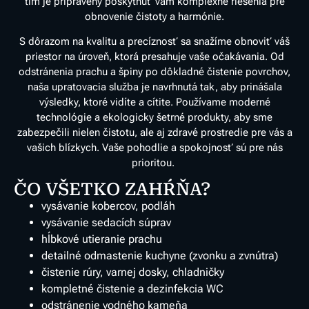
tím je pripravený poskytnúť vám komplexné riešenia pre
obnovenie čistoty a harmónie.
S dôrazom na kvalitu a precíznosť sa snažíme obnoviť váš
priestor na úroveň, ktorá presahuje vaše očakávania. Od
odstránenia prachu a špiny po dôkladné čistenie povrchov,
naša upratovacia služba je navrhnutá tak, aby prinášala
výsledky, ktoré vidíte a cítite. Používame moderné
technológie a ekologicky šetrné produkty, aby sme
zabezpečili nielen čistotu, ale aj zdravé prostredie pre vás a
vašich blízkych. Vaše pohodlie a spokojnosť sú pre nás
prioritou.
ČO VŠETKO ZAHŔŇA?
vysávanie kobercov, podláh
vysávanie sedacích súprav
hĺbkové utieranie prachu
detailné odmastenie kuchyne
(zvonku a zvnútra)
čistenie rúry, varnej dosky, chladničky
kompletné čistenie a dezinfekcia WC
odstránenie vodného kameňa