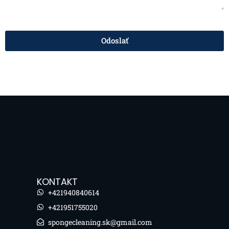
Odoslať
KONTAKT
+421940840614
+421951755020
spongecleaning.sk@gmail.com