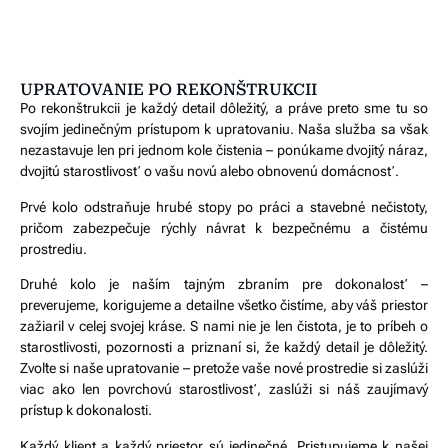
UPRATOVANIE PO REKONŠTRUKCII
Po rekonštrukcii je každý detail dôležitý, a práve preto sme tu so
svojím jedinečným prístupom k upratovaniu. Naša služba sa však
nezastavuje len pri jednom kole čistenia – ponúkame dvojitý náraz,
dvojitú starostlivosť o vašu novú alebo obnovenú domácnosť.
Prvé kolo odstraňuje hrubé stopy po práci a stavebné nečistoty,
pričom zabezpečuje rýchly návrat k bezpečnému a čistému
prostrediu.
Druhé kolo je naším tajným zbraním pre dokonalosť –
preverujeme, korigujeme a detailne všetko čistíme, aby váš priestor
zažiaril v celej svojej kráse. S nami nie je len čistota, je to príbeh o
starostlivosti, pozornosti a priznaní si, že každý detail je dôležitý.
Zvoľte si naše upratovanie – pretože vaše nové prostredie si zaslúži
viac ako len povrchovú starostlivosť, zaslúži si náš zaujímavý
prístup k dokonalosti.
Každý klient a každý priestor sú jedinečné. Pristupujeme k našej