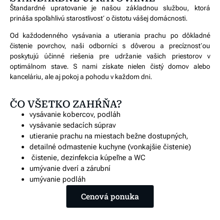
Štandardné upratovanie je našou základnou službou, ktorá
prináša spoľahlivú starostlivosť o čistotu vášej domácnosti.
Od každodenného vysávania a utierania prachu po dôkladné
čistenie povrchov, naši odborníci s dôverou a precíznosťou
poskytujú účinné riešenia pre udržanie vašich priestorov v
optimálnom stave. S nami získate nielen čistý domov alebo
kanceláriu, ale aj pokoj a pohodu v každom dni.
ČO VŠETKO ZAHŔŇA?
vysávanie kobercov, podláh
vysávanie sedacích súprav
utieranie prachu na miestach bežne dostupných,
detailné odmastenie kuchyne
(vonkajšie čistenie)
čistenie, dezinfekcia kúpeľne a WC
umývanie dverí a zárubní
umývanie podláh
Cenová ponuka